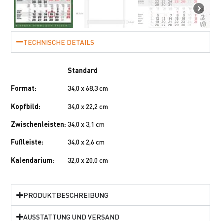
TECHNISCHE DETAILS
Standard
Format:
34,0 x 68,3 cm
Kopfbild:
34,0 x 22,2 cm
Zwischenleisten:
34,0 x 3,1 cm
Fußleiste:
34,0 x 2,6 cm
Kalendarium:
32,0 x 20,0 cm
PRODUKTBESCHREIBUNG
AUSSTATTUNG UND VERSAND