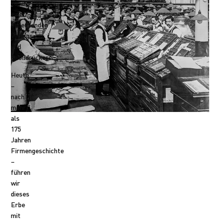
zu
einer
bedeutenden
Verlags-
und
Großdruckerei.
Heute
–
nach
mehr
als
175
Jahren
Firmengeschichte
–
führen
wir
dieses
Erbe
mit