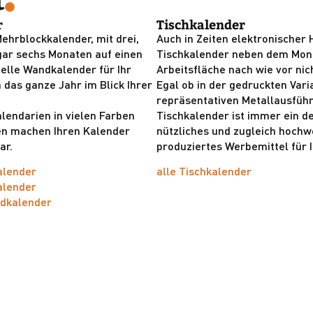
t
r
Tischkalender
Mehrblockkalender, mit drei,
Auch in Zeiten elektronischer H
ogar sechs Monaten auf einen
Tischkalender neben dem Moni
nelle Wandkalender für Ihr
Arbeitsfläche nach wie vor nic
 das ganze Jahr im Blick Ihrer
Egal ob in der gedruckten Vari
repräsentativen Metallausführ
lendarien in vielen Farben
Tischkalender ist immer ein de
en machen Ihren Kalender
nützliches und zugleich hochw
ar.
produziertes Werbemittel für 
alender
alle Tischkalender
alender
dkalender