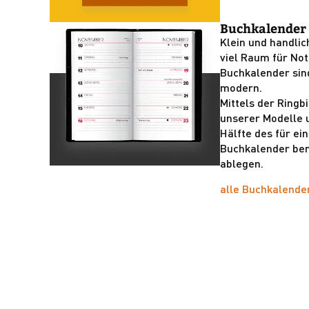
Buchkalender
Klein und handlic
viel Raum für Not
Buchkalender sin
modern.
Mittels der Ringb
unserer Modelle 
Hälfte des für e
Buchkalender ben
ablegen.
alle Buchkalende