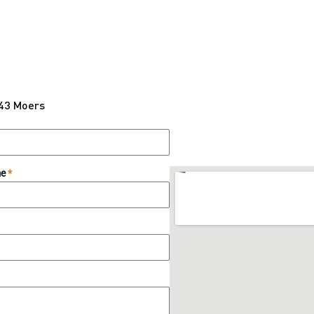
443 Moers
me
*