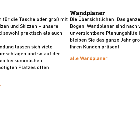
Wandplaner
h für die Tasche oder groß mit
Die Übersichtlichen: Das ganz
izen und Skizzen – unsere
Bogen. Wandplaner sind nach 
d sowohl praktisch als auch
unverzichtbare Planungshilfe 
bleiben Sie das ganze Jahr gr
indung lassen sich viele
Ihren Kunden präsent.
umschlagen und so auf der
alle Wandplaner
inen herkömmlichen
ötigten Platzes offen
r