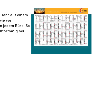
e Jahr auf einem
wie vor
in jedem Büro. So
oßformatig bei