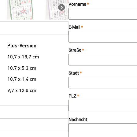
Vorname
*
E-Mail
*
Plus-Version:
Straße
*
10,7 x 18,7 cm
10,7 x 5,3 cm
Stadt
*
10,7 x 1,4 cm
9,7 x 12,0 cm
PLZ
*
Nachricht